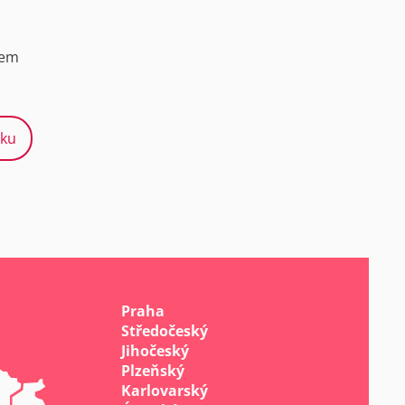
šem
šku
Praha
Středočeský
Jihočeský
Plzeňský
Karlovarský