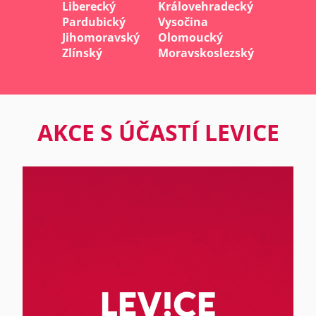
Liberecký
Královehradecký
Pardubický
Vysočina
Jihomoravský
Olomoucký
Zlínský
Moravskoslezský
AKCE S ÚČASTÍ LEVICE