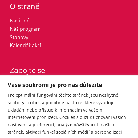
O straně
Naši lidé
Náš program
Stanovy
Kalendář akcí
Zapojte se
Vaše soukromí je pro nás důležité
Vstupte do strany
Registrovaný sympatizant
Pro optimální fungování těchto stránek jsou nezbytné
Přispějte finančně
soubory cookies a podobné nástroje, které vyžadují
ukládání nebo přístup k informacím ve vašem
internetovém prohlížeči. Cookies slouží k uchování vašich
Pro média
nastavení a preferencí, analýze návštěvnosti našich
stránek, aktivaci funkcí sociálních médií a personalizaci