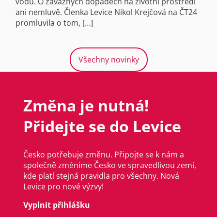
vodu. O závažných dopadech na životní prostředí
ani nemluvě. Členka Levice Nikol Krejčová na ČT24
promluvila o tom, […]
Všechny novinky
Změna je nutná!
Přidejte se do Levice
Česko potřebuje změnu. Připojte se k nám a
společně změníme Česko ve spravedlivou zemi,
kde platí stejná pravidla pro všechny. Nová
Levice pro nové výzvy!
Vyplnit přihlášku