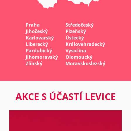
Praha
Středočeský
Jihočeský
Plzeňský
Karlovarský
Ústecký
Liberecký
Královehradecký
Pardubický
Vysočina
Jihomoravský
Olomoucký
Zlínský
Moravskoslezský
AKCE S ÚČASTÍ LEVICE