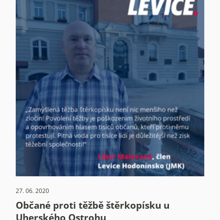
27. 06. 2020
Občané proti těžbě štěrkopísku u
Uherského Ostrohu