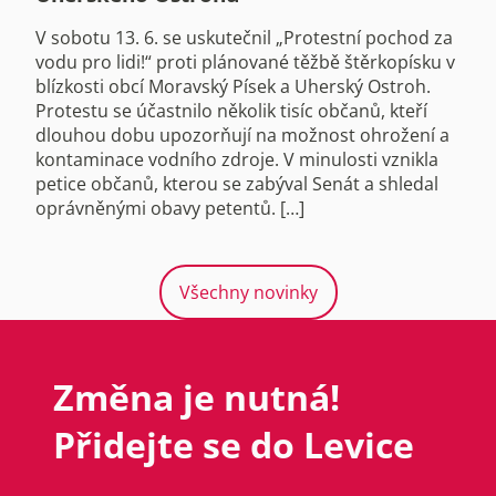
V sobotu 13. 6. se uskutečnil „Protestní pochod za
vodu pro lidi!“ proti plánované těžbě štěrkopísku v
blízkosti obcí Moravský Písek a Uherský Ostroh.
Protestu se účastnilo několik tisíc občanů, kteří
dlouhou dobu upozorňují na možnost ohrožení a
kontaminace vodního zdroje. V minulosti vznikla
petice občanů, kterou se zabýval Senát a shledal
oprávněnými obavy petentů. […]
Všechny novinky
Změna je nutná!
Přidejte se do Levice