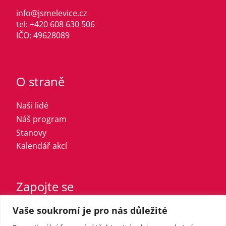
info@jsmelevice.cz
tel: +420 608 630 506
IČO: 49628089
O straně
Naši lidé
Náš program
Stanovy
Kalendář akcí
Zapojte se
Vaše soukromí je pro nás důležité
Vstupte do strany
Registrovaný sympatizant