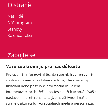
O straně
Naši lidé
Náš program
Stanovy
Kalendář akcí
Zapojte se
Vaše soukromí je pro nás důležité
Vstupte do strany
Registrovaný sympatizant
Pro optimální fungování těchto stránek jsou nezbytné
Přispějte finančně
soubory cookies a podobné nástroje, které vyžadují
ukládání nebo přístup k informacím ve vašem
internetovém prohlížeči. Cookies slouží k uchování vašich
Pro média
nastavení a preferencí, analýze návštěvnosti našich
stránek, aktivaci funkcí sociálních médií a personalizaci