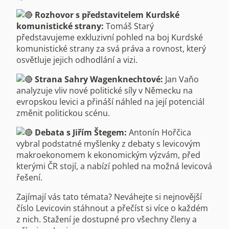
Rozhovor s představitelem Kurdské
komunistické strany:
Tomáš Starý
představujeme exkluzivní pohled na boj Kurdské
komunistické strany za svá práva a rovnost, který
osvětluje jejich odhodlání a vizi.
Strana Sahry Wagenknechtové:
Jan Vaňo
analyzuje vliv nové politické síly v Německu na
evropskou levici a přináší náhled na její potenciál
změnit politickou scénu.
Debata s Jiřím Štegem:
Antonín Hořčica
vybral podstatné myšlenky z debaty s levicovým
makroekonomem k ekonomickým výzvám, před
kterými ČR stojí, a nabízí pohled na možná levicová
řešení.
Zajímají vás tato témata? Neváhejte si nejnovější
číslo Levicovin stáhnout a přečíst si více o každém
z nich. Stažení je dostupné pro všechny členy a