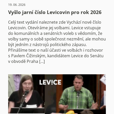
19. 06. 2026
Vyšlo jarní číslo Levicovin pro rok 2026
Celý text vydání naleznete zde Vychází nové číslo
Levicovin. Otevíráme jej volbami. Levice vstupuje
do komunálních a senátních voleb s vědomím, že
volby samy o sobě společnost nezmění, ale mohou
být jedním z nástrojů politického zápasu.
Přinášíme text o naší účasti ve volbách i rozhovor
s Pavlem Čižinským, kandidátem Levice do Senátu
v obvodě Praha […]