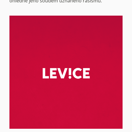
ohledně jeho soudem uznaného rasismu.