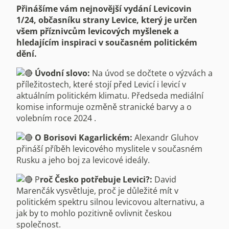
Přinášíme vám nejnovější vydání Levicovin
1/24, občasníku strany Levice, který je určen
všem příznivcům levicových myšlenek a
hledajícím inspiraci v současném politickém
dění.
Úvodní slovo:
Na úvod se dočtete o výzvách a
příležitostech, které stojí před Levicí i levicí v
aktuálním politickém klimatu. Předseda mediální
komise informuje ozměně stranické barvy a o
volebním roce 2024 .
O Borisovi Kagarlickém:
Alexandr Gluhov
přináší příběh levicového myslitele v současném
Rusku a jeho boj za levicové ideály.
P
roč Česko potřebuje Levici?:
David
Marenčák vysvětluje, proč je důležité mít v
politickém spektru silnou levicovou alternativu, a
jak by to mohlo pozitivně ovlivnit českou
společnost.