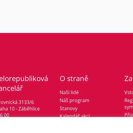
elorepubliková
O straně
Za
ancelář
Naši lidé
Vst
Náš program
Reg
rovnická 3133/6
sym
Stanovy
aha 10 - Záběhlice
Při
6 00
Kalendář akcí
fo@jsmelevice.cz