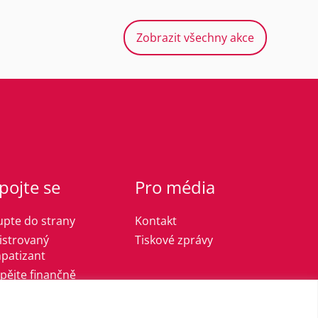
Zobrazit všechny akce
pojte se
Pro média
upte do strany
Kontakt
istrovaný
Tiskové zprávy
patizant
spějte finančně