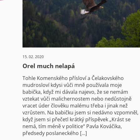
15. 02. 2020
Orel much nelapá
Tohle Komenského přísloví a Čelakovského
mudrosloví kdysi vůči mně používala moje
babička, když mi dávala najevo, že se nemám
vztekat vůči malichernostem nebo nedůstojně
vracet úder člověku malému třeba i jinak než
vzrůstem. Na babičku jsem si nedávno vzpomněl,
když jsem si přečetl krátký příspěvek „Krást se
nemá, tím méně v politice“ Pavla Kováčika,
předsedy poslaneckého […]