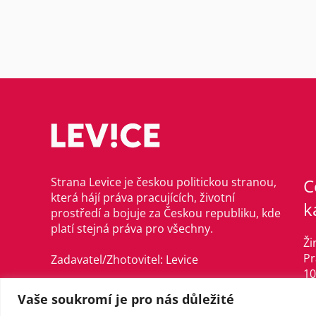
Strana Levice je českou politickou stranou,
C
která hájí práva pracujících, životní
k
prostředí a bojuje za Českou republiku, kde
platí stejná práva pro všechny.
Ži
Pr
Zadavatel/Zhotovitel: Levice
10
©Levice, 2021–2024
Vaše soukromí je pro nás důležité
in