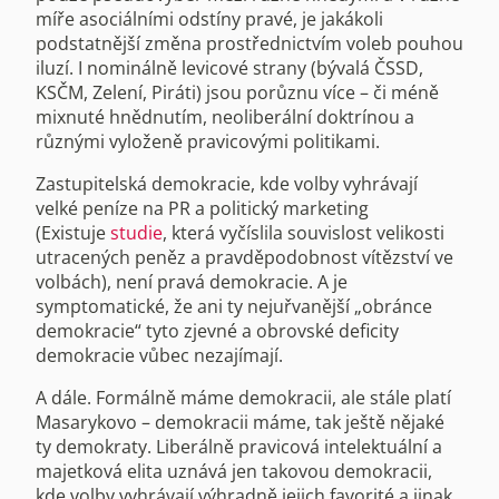
míře asociálními odstíny pravé, je jakákoli
podstatnější změna prostřednictvím voleb pouhou
iluzí. I nominálně levicové strany (bývalá ČSSD,
KSČM, Zelení, Piráti) jsou porůznu více – či méně
mixnuté hnědnutím, neoliberální doktrínou a
různými vyloženě pravicovými politikami.
Zastupitelská demokracie, kde volby vyhrávají
velké peníze na PR a politický marketing
(Existuje
studie
, která vyčíslila souvislost velikosti
utracených peněz a pravděpodobnost vítězství ve
volbách), není pravá demokracie. A je
symptomatické, že ani ty nejuřvanější „obránce
demokracie“ tyto zjevné a obrovské deficity
demokracie vůbec nezajímají.
A dále. Formálně máme demokracii, ale stále platí
Masarykovo – demokracii máme, tak ještě nějaké
ty demokraty. Liberálně pravicová intelektuální a
majetková elita uznává jen takovou demokracii,
kde volby vyhrávají výhradně jejich favorité a jinak