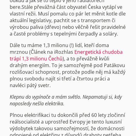
odkud a jak se to teplo v jeho radiátorech
bere.Stále převážná část obyvatel Česka vytápí ve
vlastní režii. Musí pomalu co pár let měnit kotle dle
aktuální legislativy, pachtit se s transportem či
výrobou paliva (dřevo) nebo věčně řešit pravidelné
a časté problémy s tepelnými čerpadly a soláry.
Dále tu máme 1,3 milionu (!) lidí, kteří doma
mrznou (Článek na iRozhlas
Energetická chudoba
trápí 1,3 milionu Čechů
), a to převážně kvůli
drahým energiím. To je samozřejmě pod Patákovu
rozlišovací schopnost, protože podle něj má každý
plnou svobodu najít si třetí a čtvrtou práci a
navléci pátý svetr.
Klepnu do vypínače a mám světlo. Nepamatuji si, kdy
naposledy nešla elektrika.
Plnou elektrifikaci tu dokončili před 60 lety zločinní
reálsocialisté a uprostřed Evropy je tento luxusní
výdobytek takovou samozřejmostí, že domácnosti
odpojené od elektřiny z důvodů drahoty netřeba