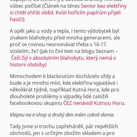
vůbec počítat (Článek na Idnes
Senior bez elektřiny
si chtěl ohřát oběd. Kvůli hořícím papírům přijeli
hasiči
).
A opět jako u vody a tepla, i tento výdobytek byl
znakem blahobytu před mnoha generacemi, ale
proč se rovnou nesrovnávat třeba s 16-17.
stoletím, že? (Jak to činí text na blogu Seznam –
Češi žijí v absolutním blahobytu, který nemá v
historii obdoby)
Mimochodem k blackoutům docházelo vždy a
bude a je mnoho míst, kde elektřina vypadává i
několikrát týdně, například Kutná Hora, kde pro
dlouholeté problémy s výpadky lidé založili
facebookovou skupinu
ČEZ nenávidí Kutnou Horu
.
Klepnu na e-shop a druhý den mám cokoli doma.
Tady jsme si trochu zapřeháněli, pár největších
obchodů, jen s určitým zbožím skladem a pro