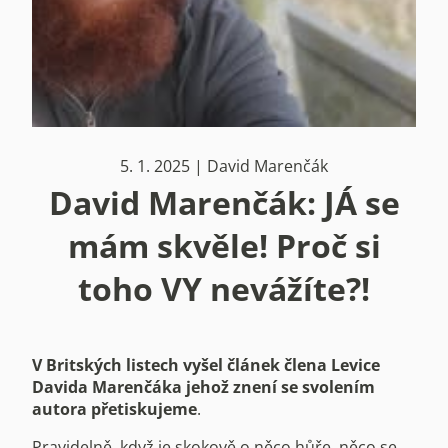
5. 1. 2025 | David Marenčák
David Marenčák: JÁ se
mám skvěle! Proč si
toho VY nevážíte?!
V Britských listech vyšel článek člena Levice
Davida Marenčáka jehož znení se svolením
autora přetiskujeme
.
Pravidelně, když je skokově o něco hůře, něco se