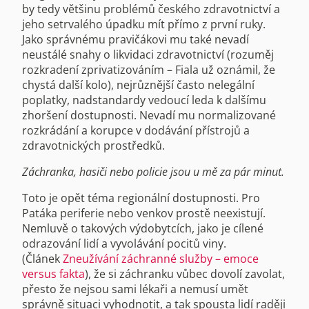
by tedy většinu problémů českého zdravotnictví a
jeho setrvalého úpadku mít přímo z první ruky.
Jako správnému pravičákovi mu také nevadí
neustálé snahy o likvidaci zdravotnictví (rozuměj
rozkradení zprivatizováním – Fiala už oznámil, že
chystá další kolo), nejrůznější často nelegální
poplatky, nadstandardy vedoucí leda k dalšímu
zhoršení dostupnosti. Nevadí mu normalizované
rozkrádání a korupce v dodávání přístrojů a
zdravotnických prostředků.
Záchranka, hasiči nebo policie jsou u mě za pár minut.
Toto je opět téma regionální dostupnosti. Pro
Patáka periferie nebo venkov prostě neexistují.
Nemluvě o takových výdobytcích, jako je cílené
odrazování lidí a vyvolávání pocitů viny.
(Článek
Zneužívání záchranné služby – emoce
versus fakta
), že si záchranku vůbec dovolí zavolat,
přesto že nejsou sami lékaři a nemusí umět
správně situaci vyhodnotit, a tak spousta lidí raději