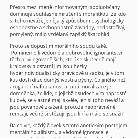
Přesto mezi méně informovanými spoluobčany
dominuje souhlasné mručení s moralitkou, že kdo
si toho neváží, je nějaký způsobem psychologicky
osobnostně a schopnostně závadný, nedostačivý,
pomýlený, málo vzdělaný zapšklý škarohlíd.
Proto se dopustím morálního soudu také.
Pomineme-li vědomé a dobrovolné ignorantství
těch privilegovanějších, kteří se skutečně mají
královsky a ostatní jim jsou hezky
hyperindividualisticky pravicově u zadku, je v tom i
kus dosti drzé domýšlivosti a pýchy. Co jiného než
arogantní nafoukanost a tupá moralizace je
domněnka, že lidé, o jejichž osudech vím naprosté
kulové, se vlastně mají skvěle, jen si toho neváží a
jsou povahově zkažení, protože neoprávněně
remcají, věčně si stěžují, jsou líní a málo se snaží?
Ba co víc, každý člověk s tímto anetickým postojem
mentálního alibismu a vědomé ignorace je