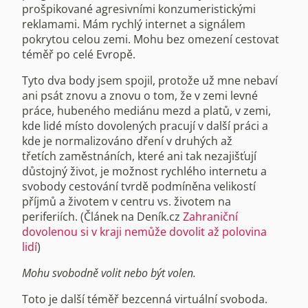
prošpikované agresivními konzumeristickými
reklamami. Mám rychlý internet a signálem
pokrytou celou zemi. Mohu bez omezení cestovat
téměř po celé Evropě.
Tyto dva body jsem spojil, protože už mne nebaví
ani psát znovu a znovu o tom, že v zemi levné
práce, hubeného mediánu mezd a platů, v zemi,
kde lidé místo dovolených pracují v další práci a
kde je normalizováno dření v druhých až
třetích zaměstnáních, které ani tak nezajišťují
důstojný život, je možnost rychlého internetu a
svobody cestování tvrdě podmíněna velikostí
příjmů a životem v centru vs. životem na
periferiích. (Článek na Deník.cz
Zahraniční
dovolenou si v kraji nemůže dovolit až polovina
lidí
)
Mohu svobodně volit nebo být volen.
Toto je další téměř bezcenná virtuální svoboda.