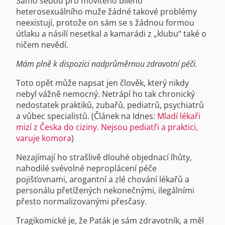
Samo sebou pro movitého bílého
heterosexuálního muže žádné takové problémy
neexistují, protože on sám se s žádnou formou
útlaku a násilí nesetkal a kamarádi z „klubu“ také o
ničem nevědí.
Mám plně k dispozici nadprůměrnou zdravotní péči.
Toto opět může napsat jen člověk, který nikdy
nebyl vážně nemocný. Netrápí ho tak chronický
nedostatek praktiků, zubařů, pediatrů, psychiatrů
a vůbec specialistů. (Článek na Idnes:
Mladí lékaři
mizí z Česka do ciziny. Nejsou pediatři a praktici,
varuje komora
)
Nezajímají ho strašlivě dlouhé objednací lhůty,
nahodilé svévolné neproplácení péče
pojišťovnami, arogantní a zlé chování lékařů a
personálu přetížených nekonečnými, ilegálními
přesto normalizovanými přesčasy.
Tragikomické je, že Paták je sám zdravotník, a měl