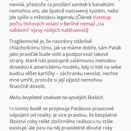
nevolá, přestože za posílání sanitek k banalitám
nemohou oni, ale špatně nastavený systém, nebo
jde spíše o městskou legendu (Článek
Vzestup
počtu tísňových volání v Berlíně nemají „na
svědomí“ výzvy nízkých naléhavostí
)
Tragikomické je, že navzdory zdánlivě
chlácholícímu tónu, jak se máme dobře, sám Paták
jako pravičák bude volit a podporovat takové
strany, které nás postupně salámovou metodou
dovedou k americkému modelu, kdy si lidé na sebe
budou věšet kartičky – záchranku nevolat, nechte
mne umřít, protože si její výjezd nemohou
finančně dovolit.
Mohu bezplatně studovat na vysokých školách.
I v tomto bodě se projevuje Patákovo pravicové
odpojení od reality. Je sice pravdou, že bezplatné
školství coby relikt zločinného reálsocu tu stále
existuje, ale jsou na něj pravidelně dlouhé roky