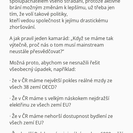
spolupachatelem všeho strádání, protože aktivně
brání možným změnám k lepšímu, už třeba jen
tím, že volí takové politiky,
kteří vedou společnost k jejímu drastickému
zhoršování.
A jak pravil jeden kamarád: „Když se máme tak
výtečně, proč nás o tom musí mainstream
neustále přesvědčovat?“
Možná proto, abychom se nesnažili řešit
všeobecný úpadek, například:
· že v ČR máme největší pokles reálné mzdy ze
všech 38 zemí OECD?
· Že v ČR máme s velkým náskokem nejdražší
elektřinu ze všech zemí EU?
· Že v ČR máme nehorší dostupnost bydlení ze
všech zemí EU?