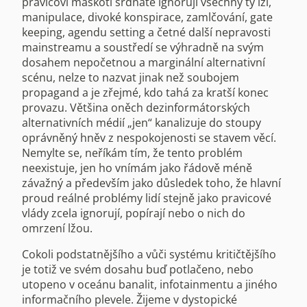
pravicoví maskoti srdnatě ignorují všechny ty lži,
manipulace, divoké konspirace, zamlčování, gate
keeping, agendu setting a četné další nepravosti
mainstreamu a soustředí se výhradně na svým
dosahem nepočetnou a marginální alternativní
scénu, nelze to nazvat jinak než soubojem
propagand a je zřejmé, kdo tahá za kratší konec
provazu. Většina oněch dezinformátorských
alternativních médií „jen“ kanalizuje do stoupy
oprávněný hněv z nespokojenosti se stavem věcí.
Nemylte se, neříkám tím, že tento problém
neexistuje, jen ho vnímám jako řádově méně
závažný a především jako důsledek toho, že hlavní
proud reálné problémy lidí stejně jako pravicové
vlády zcela ignorují, popírají nebo o nich do
omrzení lžou.
Cokoli podstatnějšího a vůči systému kritičtějšího
je totiž ve svém dosahu buď potlačeno, nebo
utopeno v oceánu banalit, infotainmentu a jiného
informačního plevele. Žijeme v dystopické