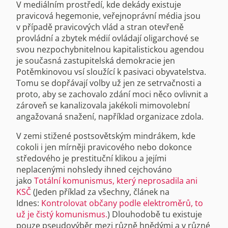
V mediálním prostředí, kde dekády existuje
pravicová hegemonie, veřejnoprávní média jsou
v případě pravicových vlád a stran otevřeně
provládní a zbytek médií ovládají oligarchové se
svou nezpochybnitelnou kapitalistickou agendou
je současná zastupitelská demokracie jen
Potěmkinovou vsí sloužící k pasivaci obyvatelstva.
Tomu se dopřávají volby už jen ze setrvačnosti a
proto, aby se zachovalo zdání moci něco ovlivnit a
zároveň se kanalizovala jakékoli mimovolební
angažovaná snažení, například organizace zdola.
V zemi stižené postsovětským mindrákem, kde
cokoli i jen mírněji pravicového nebo dokonce
středového je prestituční klikou a jejími
neplacenými nohsledy ihned cejchováno
jako
Totální komunismus, který neprosadila ani
KSČ
(Jeden příklad za všechny, článek na
Idnes:
Kontrolovat občany podle elektroměrů, to
už je čistý komunismus.
) Dlouhodobě tu existuje
pouze pseudovýběr mezi různě hnědými a v různé