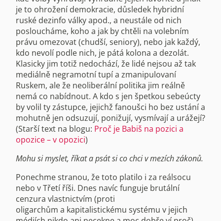
je to ohrožení demokracie, důsledek hybridní
ruské dezinfo války apod., a neustále od nich
posloucháme, koho a jak by chtěli na volebním
právu omezovat (chudší, seniory), nebo jak každý,
kdo nevolí podle nich, je pátá kolona a dezolát.
Klasicky jim totiž nedochází, že lidé nejsou až tak
mediálně negramotní tupí a zmanipulovaní
Ruskem, ale že neoliberální politika jim reálně
nemá co nabídnout. A kdo s jen špetkou sebeúcty
by volil ty zástupce, jejichž fanoušci ho bez ustání a
mohutně jen odsuzují, ponižují, vysmívají a urážejí?
(Starší text na blogu:
Proč je Babiš na pozici a
opozice – v opozici
)
Mohu si myslet, říkat a psát si co chci v mezích zákonů.
Ponechme stranou, že toto platilo i za reálsocu
nebo v Třetí říši. Dnes navíc funguje brutální
cenzura vlastnictvím (proti
oligarchům a kapitalistickému systému v jejich
médiích nikdo ani necekne a moc dobře ví proč),