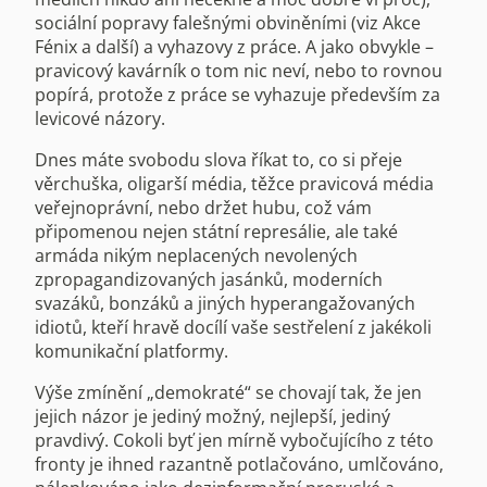
sociální popravy falešnými obviněními (viz Akce
Fénix a další) a vyhazovy z práce. A jako obvykle –
pravicový kavárník o tom nic neví, nebo to rovnou
popírá, protože z práce se vyhazuje především za
levicové názory.
Dnes máte svobodu slova říkat to, co si přeje
věrchuška, oligarší média, těžce pravicová média
veřejnoprávní, nebo držet hubu, což vám
připomenou nejen státní represálie, ale také
armáda nikým neplacených nevolených
zpropagandizovaných jasánků, moderních
svazáků, bonzáků a jiných hyperangažovaných
idiotů, kteří hravě docílí vaše sestřelení z jakékoli
komunikační platformy.
Výše zmínění „demokraté“ se chovají tak, že jen
jejich názor je jediný možný, nejlepší, jediný
pravdivý. Cokoli byť jen mírně vybočujícího z této
fronty je ihned razantně potlačováno, umlčováno,