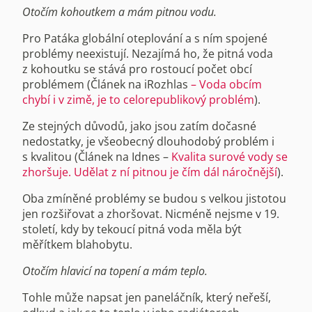
Otočím kohoutkem a mám pitnou vodu.
Pro Patáka globální oteplování a s ním spojené
problémy neexistují. Nezajímá ho, že pitná voda
z kohoutku se stává pro rostoucí počet obcí
problémem (Článek na iRozhlas
– Voda obcím
chybí i v zimě, je to celorepublikový problém
).
Ze stejných důvodů, jako jsou zatím dočasné
nedostatky, je všeobecný dlouhodobý problém i
s kvalitou (Článek na Idnes –
Kvalita surové vody se
zhoršuje. Udělat z ní pitnou je čím dál náročnější
).
Oba zmíněné problémy se budou s velkou jistotou
jen rozšiřovat a zhoršovat. Nicméně nejsme v 19.
století, kdy by tekoucí pitná voda měla být
měřítkem blahobytu.
Otočím hlavicí na topení a mám teplo.
Tohle může napsat jen paneláčník, který neřeší,