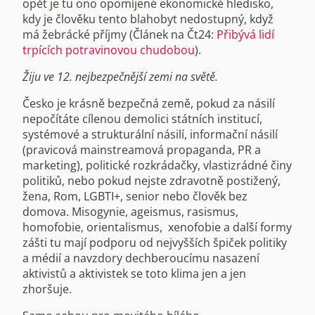
opět je tu ono opomíjené ekonomické hledisko,
kdy je člověku tento blahobyt nedostupný, když
má žebrácké příjmy (Článek na Čt24:
Přibývá lidí
trpících potravinovou chudobou
).
Žiju ve 12. nejbezpečnější zemi na světě.
Česko je krásně bezpečná země, pokud za násilí
nepočítáte cílenou demolici státních institucí,
systémové a strukturální násilí, informační násilí
(pravicová mainstreamová propaganda, PR a
marketing), politické rozkrádačky, vlastizrádné činy
politiků, nebo pokud nejste zdravotně postižený,
žena, Rom, LGBTI+, senior nebo člověk bez
domova. Misogynie, ageismus, rasismus,
homofobie, orientalismus, xenofobie a další formy
zášti tu mají podporu od nejvyšších špiček politiky
a médií a navzdory dechberoucímu nasazení
aktivistů a aktivistek se toto klima jen a jen
zhoršuje.