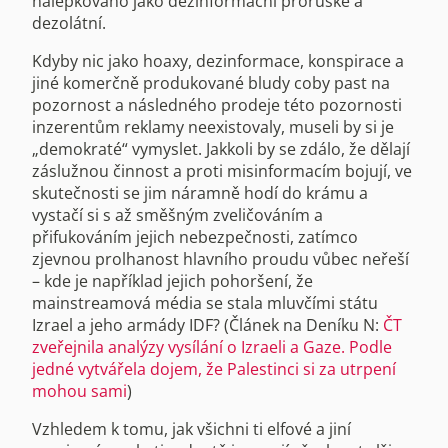
nálepkováno jako dezinformační proruské a
dezolátní.
Kdyby nic jako hoaxy, dezinformace, konspirace a
jiné komerčně produkované bludy coby past na
pozornost a následného prodeje této pozornosti
inzerentům reklamy neexistovaly, museli by si je
„demokraté“ vymyslet. Jakkoli by se zdálo, že dělají
záslužnou činnost a proti misinformacím bojují, ve
skutečnosti se jim náramně hodí do krámu a
vystačí si s až směšným zveličováním a
přifukováním jejich nebezpečnosti, zatímco
zjevnou prolhanost hlavního proudu vůbec neřeší
– kde je například jejich pohoršení, že
mainstreamová média se stala mluvčími státu
Izrael a jeho armády IDF? (Článek na Deníku N:
ČT
zveřejnila analýzy vysílání o Izraeli a Gaze. Podle
jedné vytvářela dojem, že Palestinci si za utrpení
mohou sami
)
Vzhledem k tomu, jak všichni ti elfové a jiní