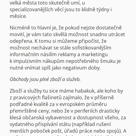
velká města toto skutečně umí, u
specializovanějších věcí jsou to klidně týdny i
měsíce.
Nicméně to hlavní je, že pokud nejste dostatečně
movití, je vám tato skvělá možnost snadno utrácet
odepřena. K tomu si můžeme připočíst, že
možnost nechávat se stále sofistikovanějším
informačním násilím reklamy a marketingu
k impulzivním nákupům nepotřebného šmuku je
nutné vnímat spíš jako negativum doby.
Obchody jsou plné zboží a služeb.
Zboží a služby tu sice máme habakuk, ale koho by
z pravicových flašinetů zajímalo, že v příšerně
podřadné kvalitě za v evropském průměru
přemrštěné ceny, nebo že v periferiích drasticky
klesá občanská vybavenost a dostupnost všeho, za
vydatného přispívání státu (například rušení
menších poboček pošt, úřadů práce nebo spojů). A