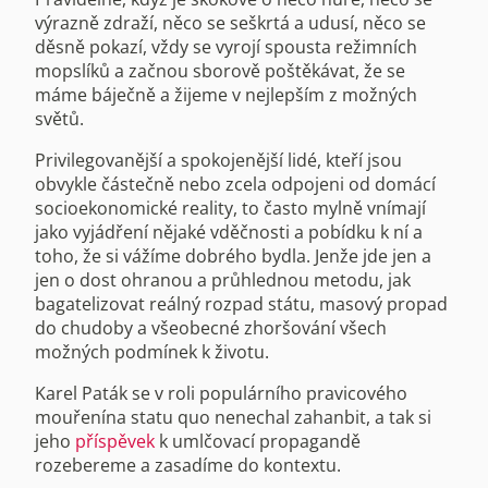
výrazně zdraží, něco se seškrtá a udusí, něco se
děsně pokazí, vždy se vyrojí spousta režimních
mopslíků a začnou sborově poštěkávat, že se
máme báječně a žijeme v nejlepším z možných
světů.
Privilegovanější a spokojenější lidé, kteří jsou
obvykle částečně nebo zcela odpojeni od domácí
socioekonomické reality, to často mylně vnímají
jako vyjádření nějaké vděčnosti a pobídku k ní a
toho, že si vážíme dobrého bydla. Jenže jde jen a
jen o dost ohranou a průhlednou metodu, jak
bagatelizovat reálný rozpad státu, masový propad
do chudoby a všeobecné zhoršování všech
možných podmínek k životu.
Karel Paták se v roli populárního pravicového
mouřenína statu quo nenechal zahanbit, a tak si
jeho
příspěvek
k umlčovací propagandě
rozebereme a zasadíme do kontextu.