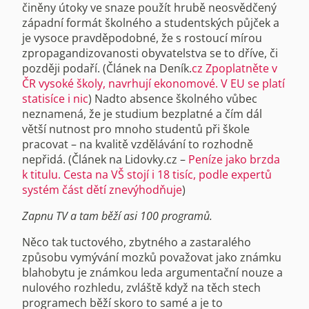
činěny útoky ve snaze použít hrubě neosvědčený
západní formát školného a studentských půjček a
je vysoce pravděpodobné, že s rostoucí mírou
zpropagandizovanosti obyvatelstva se to dříve, či
později podaří. (Článek na Deník.
cz Zpoplatněte v
ČR vysoké školy, navrhují ekonomové. V EU se platí
statisíce i nic
) Nadto absence školného vůbec
neznamená, že je studium bezplatné a čím dál
větší nutnost pro mnoho studentů při škole
pracovat – na kvalitě vzdělávání to rozhodně
nepřidá. (Článek na Lidovky.cz –
Peníze jako brzda
k titulu. Cesta na VŠ stojí i 18 tisíc, podle expertů
systém část dětí znevýhodňuje
)
Zapnu TV a tam běží asi 100 programů.
Něco tak tuctového, zbytného a zastaralého
způsobu vymývání mozků považovat jako známku
blahobytu je známkou leda argumentační nouze a
nulového rozhledu, zvláště když na těch stech
programech běží skoro to samé a je to