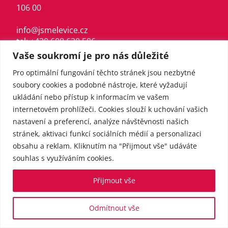
106 00
info@jsmelevice.cz
tel: +420 608 630 506
IČO: 49628089
Vaše soukromí je pro nás důležité
Pro optimální fungování těchto stránek jsou nezbytné
soubory cookies a podobné nástroje, které vyžadují
O straně
ukládání nebo přístup k informacím ve vašem
internetovém prohlížeči. Cookies slouží k uchování vašich
nastavení a preferencí, analýze návštěvnosti našich
Naši lidé
stránek, aktivaci funkcí sociálních médií a personalizaci
Náš program
obsahu a reklam. Kliknutím na "Přijmout vše" udáváte
Stanovy
souhlas s využíváním cookies.
Kalendář akcí
Přijmout vše
Zapojte se
Odmítnout vše