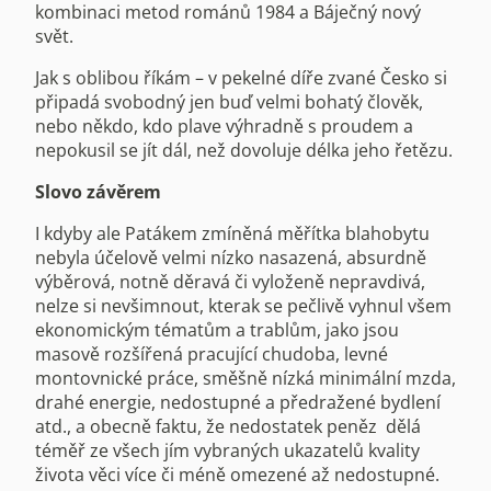
kombinaci metod románů 1984 a Báječný nový
svět.
Jak s oblibou říkám – v pekelné díře zvané Česko si
připadá svobodný jen buď velmi bohatý člověk,
nebo někdo, kdo plave výhradně s proudem a
nepokusil se jít dál, než dovoluje délka jeho řetězu.
Slovo závěrem
I kdyby ale Patákem zmíněná měřítka blahobytu
nebyla účelově velmi nízko nasazená, absurdně
výběrová, notně děravá či vyloženě nepravdivá,
nelze si nevšimnout, kterak se pečlivě vyhnul všem
ekonomickým tématům a trablům, jako jsou
masově rozšířená pracující chudoba, levné
montovnické práce, směšně nízká minimální mzda,
drahé energie, nedostupné a předražené bydlení
atd., a obecně faktu, že nedostatek peněz dělá
téměř ze všech jím vybraných ukazatelů kvality
života věci více či méně omezené až nedostupné.