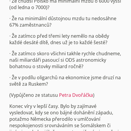
· Že chudší Polsko má minimální mzdu o 6000 vyšší
(od ledna o 7000)?
· Že na minimální důstojnou mzdu tu nedosáhne
67% zaměstnanců?
· Že zatímco před třemi lety nemělo na obědy
každé desáté dítě, dnes už je to každé šesté?
· Že zatímco skoro všichni takhle rychle chudneme,
naši miliardáři pasoucí si ODS astronomicky
bohatnou o stovky miliard ročně?
· Že v podílu oligarchů na ekonomice jsme druzí na
světě za Ruskem?
(Vypůjčeno ze statusu
Petra Dvořáčka
)
Konec víry v lepší časy. Bylo by zajímavé
vysledovat, kdy se ono bájné dohánění západu,
potažmo Německa přerodilo v umlčování
nespokojenosti srovnáváním se Somálskem či