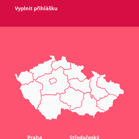
Vyplnit přihlášku
Praha
Středočeský