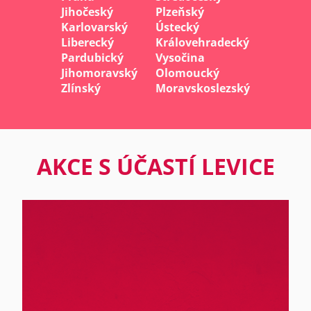
Jihočeský
Plzeňský
Karlovarský
Ústecký
Liberecký
Královehradecký
Pardubický
Vysočina
Jihomoravský
Olomoucký
Zlínský
Moravskoslezský
AKCE S ÚČASTÍ LEVICE