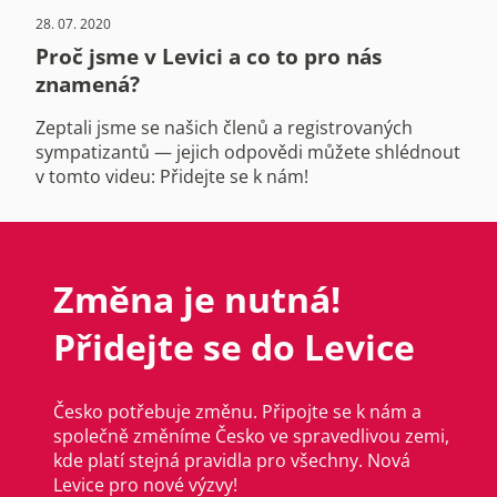
28. 07. 2020
Proč jsme v Levici a co to pro nás
znamená?
Zeptali jsme se našich členů a registrovaných
sympatizantů ― jejich odpovědi můžete shlédnout
v tomto videu: Přidejte se k nám!
Změna je nutná!
Přidejte se do Levice
Česko potřebuje změnu. Připojte se k nám a
společně změníme Česko ve spravedlivou zemi,
kde platí stejná pravidla pro všechny. Nová
Levice pro nové výzvy!