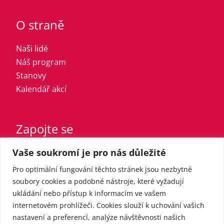
O straně
Naši lidé
Náš program
Stanovy
Kalendář akcí
Zapojte se
Vaše soukromí je pro nás důležité
Vstupte do strany
Registrovaný sympatizant
Pro optimální fungování těchto stránek jsou nezbytné
Přispějte finančně
soubory cookies a podobné nástroje, které vyžadují
ukládání nebo přístup k informacím ve vašem
internetovém prohlížeči. Cookies slouží k uchování vašich
Pro média
nastavení a preferencí, analýze návštěvnosti našich