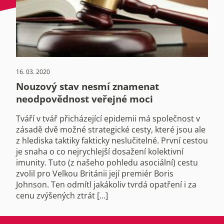
16. 03. 2020
Nouzový stav nesmí znamenat
neodpovědnost veřejné moci
Tváří v tvář přicházející epidemii má společnost v
zásadě dvě možné strategické cesty, které jsou ale
z hlediska taktiky fakticky neslučitelné. První cestou
je snaha o co nejrychlejší dosažení kolektivní
imunity. Tuto (z našeho pohledu asociální) cestu
zvolil pro Velkou Británii její premiér Boris
Johnson. Ten odmítl jakákoliv tvrdá opatření i za
cenu zvýšených ztrát […]