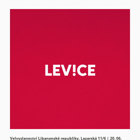
Velvyslanectví Libanonské republiky, Lazarská 11/6 | 20. 06.