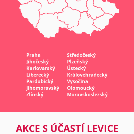
Praha
Středočeský
Jihočeský
Plzeňský
Karlovarský
Ústecký
Liberecký
Královehradecký
Pardubický
Vysočina
Jihomoravský
Olomoucký
Zlínský
Moravskoslezský
AKCE S ÚČASTÍ LEVICE