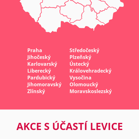
Praha
Středočeský
Jihočeský
Plzeňský
Karlovarský
Ústecký
Liberecký
Královehradecký
Pardubický
Vysočina
Jihomoravský
Olomoucký
Zlínský
Moravskoslezský
AKCE S ÚČASTÍ LEVICE