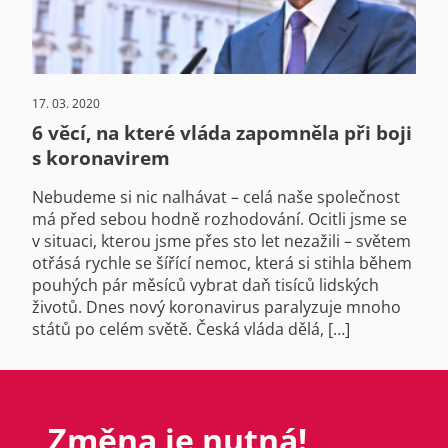
17. 03. 2020
6 věcí, na které vláda zapomněla při boji
s koronavirem
Nebudeme si nic nalhávat – celá naše společnost
má před sebou hodně rozhodování. Ocitli jsme se
v situaci, kterou jsme přes sto let nezažili – světem
otřásá rychle se šířící nemoc, která si stihla během
pouhých pár měsíců vybrat daň tisíců lidských
životů. Dnes nový koronavirus paralyzuje mnoho
států po celém světě. Česká vláda dělá, […]
Změna je nutná!