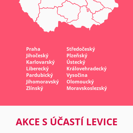
Praha
Středočeský
Jihočeský
Plzeňský
Karlovarský
Ústecký
Liberecký
Královehradecký
Pardubický
Vysočina
Jihomoravský
Olomoucký
Zlínský
Moravskoslezský
AKCE S ÚČASTÍ LEVICE