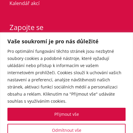
Kalendář akcí
Zapojte se
Vaše soukromí je pro nás důležité
Vstupte do strany
Registrovaný sympatizant
Pro optimální fungování těchto stránek jsou nezbytné
Přispějte finančně
soubory cookies a podobné nástroje, které vyžadují
ukládání nebo přístup k informacím ve vašem
internetovém prohlížeči. Cookies slouží k uchování vašich
Pro média
nastavení a preferencí, analýze návštěvnosti našich
stránek, aktivaci funkcí sociálních médií a personalizaci
obsahu a reklam. Kliknutím na "Přijmout vše" udáváte
Kontakt
souhlas s využíváním cookies.
Tiskové zprávy
Přijmout vše
Odmítnout vše