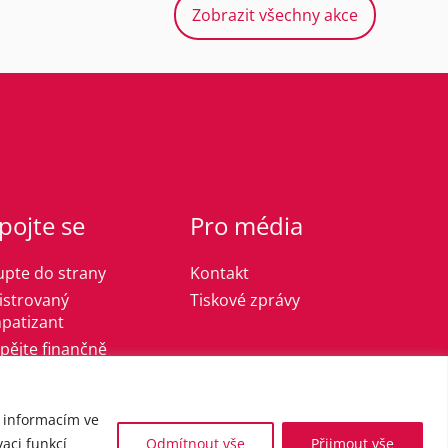
Zobrazit všechny akce
pojte se
Pro média
upte do strany
Kontakt
istrovaný
Tiskové zprávy
patizant
spějte finančně
k informacím ve
aci funkcí
Odmítnout vše
Přijmout vše