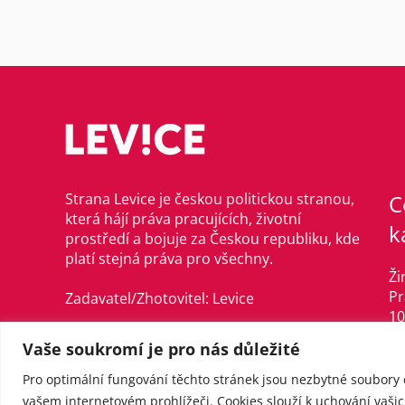
Strana Levice je českou politickou stranou,
C
která hájí práva pracujících, životní
k
prostředí a bojuje za Českou republiku, kde
platí stejná práva pro všechny.
Ži
Pr
Zadavatel/Zhotovitel: Levice
10
©Levice, 2021–2024
Vaše soukromí je pro nás důležité
in
te
Pro optimální fungování těchto stránek jsou nezbytné soubory 
IČ
vašem internetovém prohlížeči. Cookies slouží k uchování vašich