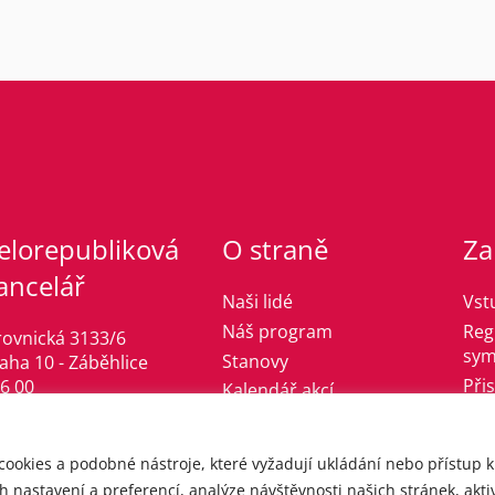
elorepubliková
O straně
Za
ancelář
Naši lidé
Vst
Náš program
Reg
rovnická 3133/6
sym
Stanovy
aha 10 - Záběhlice
Při
6 00
Kalendář akcí
fo@jsmelevice.cz
l: +420 608 630 506
cookies a podobné nástroje, které vyžadují ukládání nebo přístup 
O: 49628089
 nastavení a preferencí, analýze návštěvnosti našich stránek, aktiv