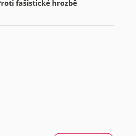
roti fašistické hrozbě