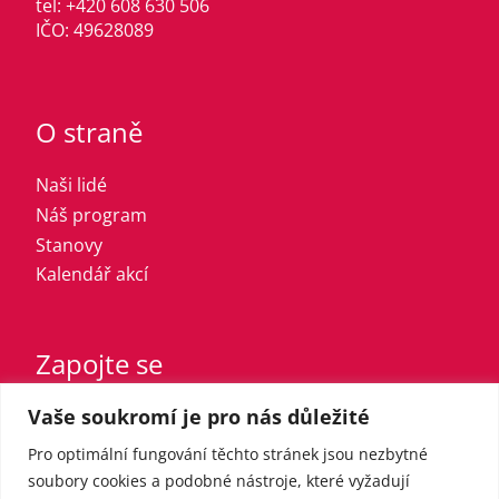
tel: +420 608 630 506
IČO: 49628089
O straně
Naši lidé
Náš program
Stanovy
Kalendář akcí
Zapojte se
Vaše soukromí je pro nás důležité
Vstupte do strany
Registrovaný sympatizant
Pro optimální fungování těchto stránek jsou nezbytné
Přispějte finančně
soubory cookies a podobné nástroje, které vyžadují