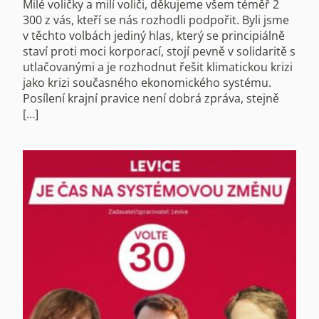
Milé voličky a milí voliči, děkujeme všem téměř 2
300 z vás, kteří se nás rozhodli podpořit. Byli jsme
v těchto volbách jediný hlas, který se principiálně
staví proti moci korporací, stojí pevně v solidaritě s
utlačovanými a je rozhodnut řešit klimatickou krizi
jako krizi současného ekonomického systému.
Posílení krajní pravice není dobrá zpráva, stejně
[…]