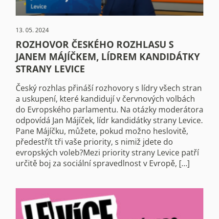
13. 05. 2024
ROZHOVOR ČESKÉHO ROZHLASU S
JANEM MÁJÍČKEM, LÍDREM KANDIDÁTKY
STRANY LEVICE
Český rozhlas přináší rozhovory s lídry všech stran
a uskupení, které kandidují v červnových volbách
do Evropského parlamentu. Na otázky moderátora
odpovídá Jan Májíček, lídr kandidátky strany Levice.
Pane Májíčku, můžete, pokud možno heslovitě,
předestřít tři vaše priority, s nimiž jdete do
evropských voleb?Mezi priority strany Levice patří
určitě boj za sociální spravedlnost v Evropě, […]