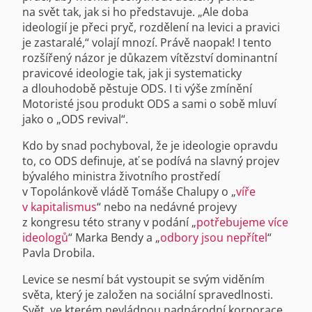
na svět tak, jak si ho představuje. „Ale doba
ideologií je přeci pryč, rozdělení na levici a pravici
je zastaralé,“ volají mnozí. Právě naopak! I tento
rozšířený názor je důkazem vítězství dominantní
pravicové ideologie tak, jak ji systematicky
a dlouhodobě pěstuje ODS. I ti výše zmínění
Motoristé jsou produkt ODS a sami o sobě mluví
jako o „ODS revival“.
Kdo by snad pochyboval, že je ideologie opravdu
to, co ODS definuje, ať se podívá na slavný projev
bývalého ministra životního prostředí
v Topolánkově vládě Tomáše Chalupy o „
víře
v kapitalismus
“ nebo na nedávné projevy
z kongresu této strany v podání „
potřebujeme více
ideologů
“ Marka Bendy a „
odbory jsou nepřítel
“
Pavla Drobila.
Levice se nesmí bát vystoupit se svým viděním
světa, který je založen na sociální spravedlnosti.
Svět, ve kterém nevládnou nadnárodní korporace