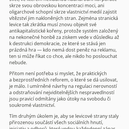
skrze svou obrovskou koncentraci moci, ani
oligarchové schopní skrze vlastnictví medií zajistit
vítězství jim nakloněných stran. Zejména stranická
levice tak zkrátka musí znovu objevit své
antikapitalistické kořeny, protože systém založený
na nekonečné honbě za ziskem vede v důsledku až
k destrukci demokracie, ze které se stává jen
prázdná hra — kdo nemá dost peněz na reklamu,
ten si může říkat co chce, ale nikdo ho poslouchat
nebude.
Přitom není potřeba si myslet, že praktických
a bezprostředních reforem, o které se dá usilovat,
je málo. I umírněné návrhy na regulaci nerovností
a odstraňování nejviditelnějších nespravedlností
jsou pravicí odmítány jako útoky na svobodu či
soukromé vlastnictví.
Tím druhým úkolem je, aby se levicové strany staly
přirozenou součástí všech sociálních hnutí,
iniciativ a odborů, které vedou každodenní zápas