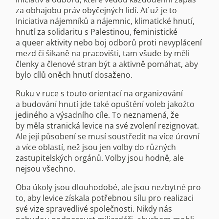
za obhajobu práv obyčejných lidí. Ať už je to
Iniciativa nájemníků a nájemnic, klimatické hnutí,
hnutí za solidaritu s Palestinou, feministické
a queer aktivity nebo boj odborů proti nevyplácení
mezd či šikaně na pracovišti, tam všude by měli
členky a členové stran být a aktivně pomáhat, aby
bylo cílů oněch hnutí dosaženo.
Ruku v ruce s touto orientací na organizování
a budování hnutí jde také opuštění voleb jakožto
jediného a výsadního cíle. To neznamená, že
by měla stranická levice na své zvolení rezignovat.
Ale její působení se musí soustředit na více úrovní
a více oblastí, než jsou jen volby do různých
zastupitelských orgánů. Volby jsou hodně, ale
nejsou všechno.
Oba úkoly jsou dlouhodobé, ale jsou nezbytné pro
to, aby levice získala potřebnou sílu pro realizaci
své vize spravedlivé společnosti. Nikdy nás