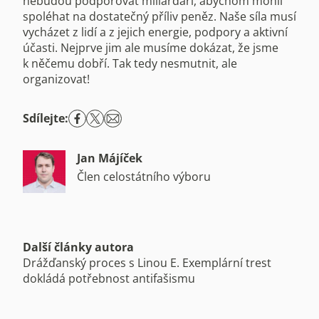
nebudou podporovat miliardáři, abychom mohli
spoléhat na dostatečný příliv peněz. Naše síla musí
vycházet z lidí a z jejich energie, podpory a aktivní
účasti. Nejprve jim ale musíme dokázat, že jsme
k něčemu dobří. Tak tedy nesmutnit, ale
organizovat!
Sdílejte:
Jan Májíček
Člen celostátního výboru
Další články autora
Drážďanský proces s Linou E. Exemplární trest
dokládá potřebnost antifašismu