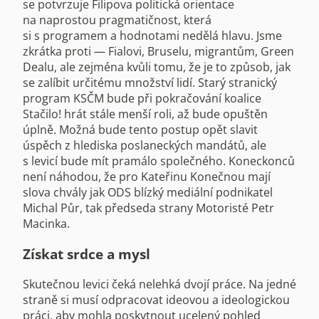
se potvrzuje Filipova politická orientace
na naprostou pragmatičnost, která
si s programem a hodnotami nedělá hlavu. Jsme
zkrátka proti — Fialovi, Bruselu, migrantům, Green
Dealu, ale zejména kvůli tomu, že je to způsob, jak
se zalíbit určitému množství lidí. Starý stranický
program KSČM bude při pokračování koalice
Stačilo! hrát stále menší roli, až bude opuštěn
úplně. Možná bude tento postup opět slavit
úspěch z hlediska poslaneckých mandátů, ale
s levicí bude mít pramálo společného. Koneckonců
není náhodou, že pro Kateřinu Konečnou mají
slova chvály jak ODS blízký mediální podnikatel
Michal Půr, tak předseda strany Motoristé Petr
Macinka.
Získat srdce a mysl
Skutečnou levici čeká nelehká dvojí práce. Na jedné
straně si musí odpracovat ideovou a ideologickou
práci, aby mohla poskytnout ucelený pohled