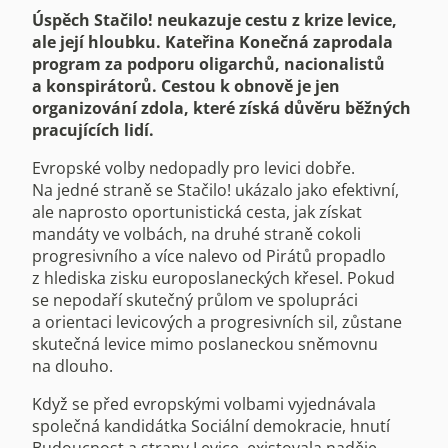
Úspěch Stačilo! neukazuje cestu z krize levice,
ale její hloubku. Kateřina Konečná zaprodala
program za podporu oligarchů, nacionalistů
a konspirátorů. Cestou k obnově je jen
organizování zdola, které získá důvěru běžných
pracujících lidí.
Evropské volby nedopadly pro levici dobře.
Na jedné straně se Stačilo! ukázalo jako efektivní,
ale naprosto oportunistická cesta, jak získat
mandáty ve volbách, na druhé straně cokoli
progresivního a více nalevo od Pirátů propadlo
z hlediska zisku europoslaneckých křesel. Pokud
se nepodaří skutečný průlom ve spolupráci
a orientaci levicových a progresivních sil, zůstane
skutečná levice mimo poslaneckou sněmovnu
na dlouho.
Když se před evropskými volbami vyjednávala
společná kandidátka Sociální demokracie, hnutí