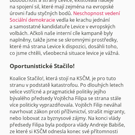
Budoucnost a strany Levice, existovala naděje
na spojení sil, které mají zejména na evropské
úrovni řadu styčných bodů.
Neschopnost vedení
Sociální demokracie
vedla ke krachu jednání
a samostatné kandidatuře Levice v evropských
volbách. Ačkoli naše interní cíle kampaně byly
naplněny, takže jsme se skromnými prostředky,
které má strana Levice k dispozici, dosáhli toho,
co jsme chtěli, všeobecná situace levice je vážná.
Oportunistické Stačilo!
Koalice Stačilo!, která stojí na KSČM, je pro tuto
stranu v podstatě katastrofou. Po dlouhých letech
velice vstřícné a pragmatické politiky jejího
bývalého předsedy Vojtěcha Filipa se strana stále
více politicky vyprazdňovala. Vojtěch Filip neváhal
navrhovat zákon proti příživnictví, strašit migranty,
nebo lobovat za byznysové zájmy. Na konci vlády
předsedy Filipa byla podpora vlády Andreje Babiše,
ze které si KSČM odnesla konec své přítomnosti