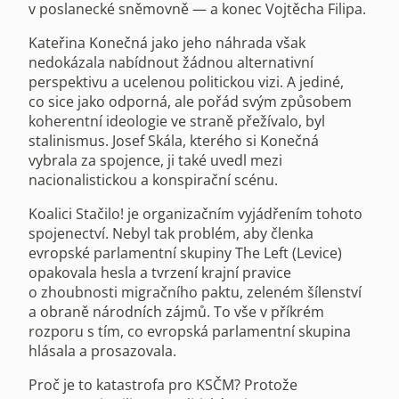
v poslanecké sněmovně — a konec Vojtěcha Filipa.
Kateřina Konečná jako jeho náhrada však
nedokázala nabídnout žádnou alternativní
perspektivu a ucelenou politickou vizi. A jediné,
co sice jako odporná, ale pořád svým způsobem
koherentní ideologie ve straně přežívalo, byl
stalinismus. Josef Skála, kterého si Konečná
vybrala za spojence, ji také uvedl mezi
nacionalistickou a konspirační scénu.
Koalici Stačilo! je organizačním vyjádřením tohoto
spojenectví. Nebyl tak problém, aby členka
evropské parlamentní skupiny The Left (Levice)
opakovala hesla a tvrzení krajní pravice
o zhoubnosti migračního paktu, zeleném šílenství
a obraně národních zájmů. To vše v příkrém
rozporu s tím, co evropská parlamentní skupina
hlásala a prosazovala.
Proč je to katastrofa pro KSČM? Protože