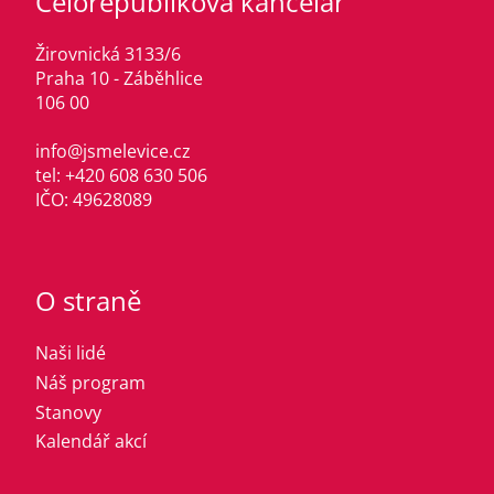
Celorepubliková kancelář
Žirovnická 3133/6
Praha 10 - Záběhlice
106 00
info@jsmelevice.cz
tel: +420 608 630 506
IČO: 49628089
O straně
Naši lidé
Náš program
Stanovy
Kalendář akcí