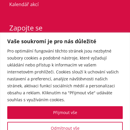
Kalendář akcí
Zapojte se
Vaše soukromí je pro nás důležité
Vstupte do strany
Registrovaný sympatizant
Pro optimální fungování těchto stránek jsou nezbytné
Přispějte finančně
soubory cookies a podobné nástroje, které vyžadují
ukládání nebo přístup k informacím ve vašem
internetovém prohlížeči. Cookies slouží k uchování vašich
Pro média
nastavení a preferencí, analýze návštěvnosti našich
stránek, aktivaci funkcí sociálních médií a personalizaci
obsahu a reklam. Kliknutím na "Přijmout vše" udáváte
Kontakt
souhlas s využíváním cookies.
Tiskové zprávy
Přijmout vše
Odmítnout vše