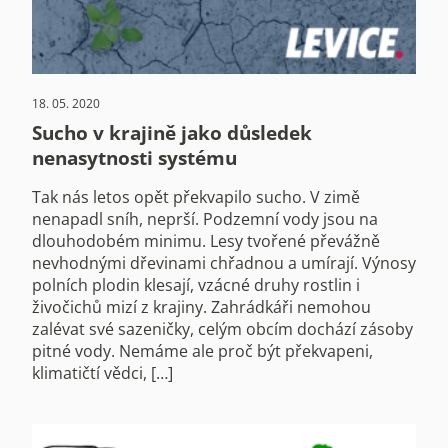
18. 05. 2020
Sucho v krajině jako důsledek
nenasytnosti systému
Tak nás letos opět překvapilo sucho. V zimě
nenapadl sníh, neprší. Podzemní vody jsou na
dlouhodobém minimu. Lesy tvořené převážně
nevhodnými dřevinami chřadnou a umírají. Výnosy
polních plodin klesají, vzácné druhy rostlin i
živočichů mizí z krajiny. Zahrádkáři nemohou
zalévat své sazeničky, celým obcím dochází zásoby
pitné vody. Nemáme ale proč být překvapeni,
klimatičtí vědci, […]