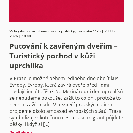
Velvyslanectví Libanonské republiky, Lazarská 11/6 | 20. 06.
2026 | 10:00
Putování k zavřeným dveřím –
Turistický pochod v kůži
uprchlíka
V Praze je možné během jediného dne obejít kus
Evropy. Evropy, která zavírá dveře před lidmi
hledajícími útočiště. Na Mezinárodní den uprchlíků
se nebudeme pokoušet zažít to co oni, protože to
nechce zažít nikdo. V bezpečí pražských ulic se
projdeme okolo ambasád evropských států. Trasa
symbolizuje skutečnou cestu. Jako migrant půjdete
pěšky, i když si […]
Detail akce >