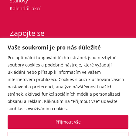
Stanovy
Kalendář akcí
Zapojte se
Vaše soukromí je pro nás důležité
Vstupte do strany
Registrovaný sympatizant
Pro optimální fungování těchto stránek jsou nezbytné
Přispějte finančně
soubory cookies a podobné nástroje, které vyžadují
ukládání nebo přístup k informacím ve vašem
internetovém prohlížeči. Cookies slouží k uchování vašich
Pro média
nastavení a preferencí, analýze návštěvnosti našich
stránek, aktivaci funkcí sociálních médií a personalizaci
obsahu a reklam. Kliknutím na "Přijmout vše" udáváte
Kontakt
souhlas s využíváním cookies.
Tiskové zprávy
Přijmout vše