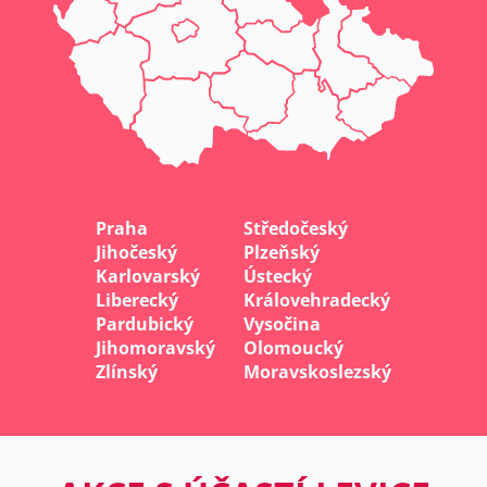
Praha
Středočeský
Jihočeský
Plzeňský
Karlovarský
Ústecký
Liberecký
Královehradecký
Pardubický
Vysočina
Jihomoravský
Olomoucký
Zlínský
Moravskoslezský