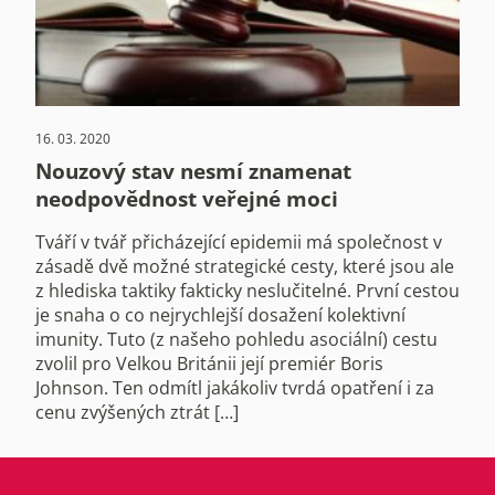
16. 03. 2020
Nouzový stav nesmí znamenat
neodpovědnost veřejné moci
Tváří v tvář přicházející epidemii má společnost v
zásadě dvě možné strategické cesty, které jsou ale
z hlediska taktiky fakticky neslučitelné. První cestou
je snaha o co nejrychlejší dosažení kolektivní
imunity. Tuto (z našeho pohledu asociální) cestu
zvolil pro Velkou Británii její premiér Boris
Johnson. Ten odmítl jakákoliv tvrdá opatření i za
cenu zvýšených ztrát […]