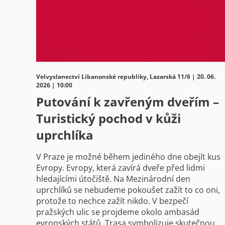
Velvyslanectví Libanonské republiky, Lazarská 11/6 | 20. 06.
2026 | 10:00
Putování k zavřeným dveřím –
Turistický pochod v kůži
uprchlíka
V Praze je možné během jediného dne obejít kus
Evropy. Evropy, která zavírá dveře před lidmi
hledajícími útočiště. Na Mezinárodní den
uprchlíků se nebudeme pokoušet zažít to co oni,
protože to nechce zažít nikdo. V bezpečí
pražských ulic se projdeme okolo ambasád
evropských států. Trasa symbolizuje skutečnou