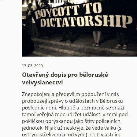
17. 08. 2020
Otevřený dopis pro běloruské
velvyslanectví
Znepokojení a především pobouření v nás
probouzejí zprávy o událostech v Bělorusku
posledních dní. Hloupě a bezmocně se snaží
tamní veřejná moc udržet události v zemi pod
pokličkou oprýskanou jako štíty policejních
jednotek. Nijak už neskryje, že vede válku (s
ostrým střelivem a mrtvými) proti vlastním