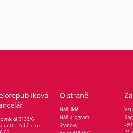
elorepubliková
O straně
Za
ancelář
Naši lidé
Vst
Náš program
Reg
rovnická 3133/6
sym
Stanovy
aha 10 - Záběhlice
Při
6 00