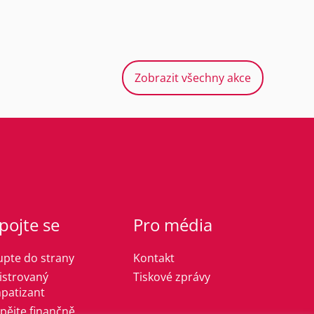
Zobrazit všechny akce
pojte se
Pro média
upte do strany
Kontakt
istrovaný
Tiskové zprávy
patizant
spějte finančně