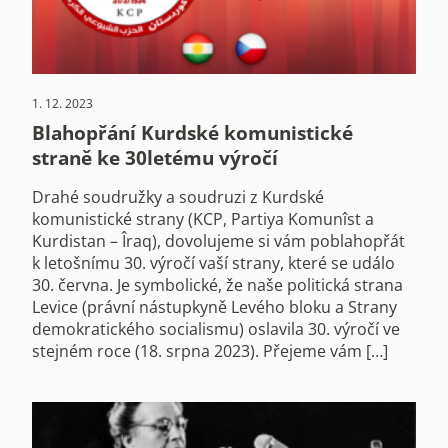
1. 12. 2023
Blahopřání Kurdské komunistické
straně ke 30letému výročí
Drahé soudružky a soudruzi z Kurdské
komunistické strany (KCP, Partiya Komunîst a
Kurdistan – Îraq), dovolujeme si vám poblahopřát
k letošnímu 30. výročí vaší strany, které se událo
30. června. Je symbolické, že naše politická strana
Levice (právní nástupkyně Levého bloku a Strany
demokratického socialismu) oslavila 30. výročí ve
stejném roce (18. srpna 2023). Přejeme vám […]