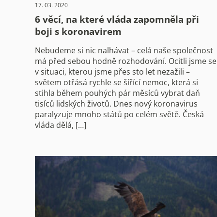
17. 03. 2020
6 věcí, na které vláda zapomněla při
boji s koronavirem
Nebudeme si nic nalhávat – celá naše společnost
má před sebou hodně rozhodování. Ocitli jsme se
v situaci, kterou jsme přes sto let nezažili –
světem otřásá rychle se šířící nemoc, která si
stihla během pouhých pár měsíců vybrat daň
tisíců lidských životů. Dnes nový koronavirus
paralyzuje mnoho států po celém světě. Česká
vláda dělá, […]