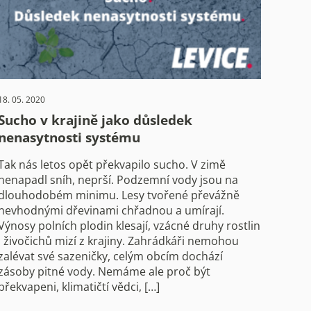
18. 05. 2020
Sucho v krajině jako důsledek
nenasytnosti systému
Tak nás letos opět překvapilo sucho. V zimě
nenapadl sníh, neprší. Podzemní vody jsou na
dlouhodobém minimu. Lesy tvořené převážně
nevhodnými dřevinami chřadnou a umírají.
Výnosy polních plodin klesají, vzácné druhy rostlin
i živočichů mizí z krajiny. Zahrádkáři nemohou
zalévat své sazeničky, celým obcím dochází
zásoby pitné vody. Nemáme ale proč být
překvapeni, klimatičtí vědci, […]