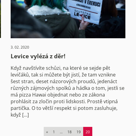
3. 02. 2020
Levice vylézá z děr!
Když navštívíte schůzi, na které se sejde pět
levičáků, tak si můžete být jistí, že tam vznikne
šest stran, deset názorových proudů, jedenáct
různých zájmových spolků a hádka o tom, jestli se
má pizza Hawai objednat nebo ze zákona
prohlásit za zločin proti lidskosti. Prostě vtipná
partička. O to větší respekt si potom zasluhuje,
když […]
«
1
…
18
19
20