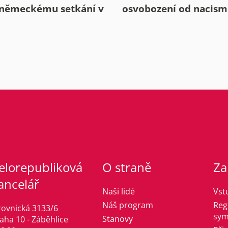
německému setkání v
osvobození od nacis
elorepubliková
O straně
Za
ancelář
Naši lidé
Vst
Náš program
Reg
rovnická 3133/6
sym
Stanovy
aha 10 - Záběhlice