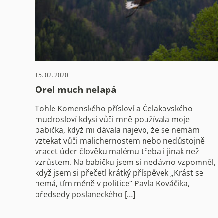
15. 02. 2020
Orel much nelapá
Tohle Komenského přísloví a Čelakovského
mudrosloví kdysi vůči mně používala moje
babička, když mi dávala najevo, že se nemám
vztekat vůči malichernostem nebo nedůstojně
vracet úder člověku malému třeba i jinak než
vzrůstem. Na babičku jsem si nedávno vzpomněl,
když jsem si přečetl krátký příspěvek „Krást se
nemá, tím méně v politice“ Pavla Kováčika,
předsedy poslaneckého […]
Stránkování