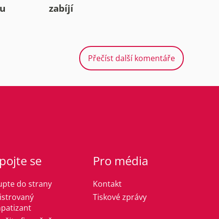
mu
zabíjí
Přečíst další komentáře
pojte se
Pro média
upte do strany
Kontakt
istrovaný
Tiskové zprávy
patizant